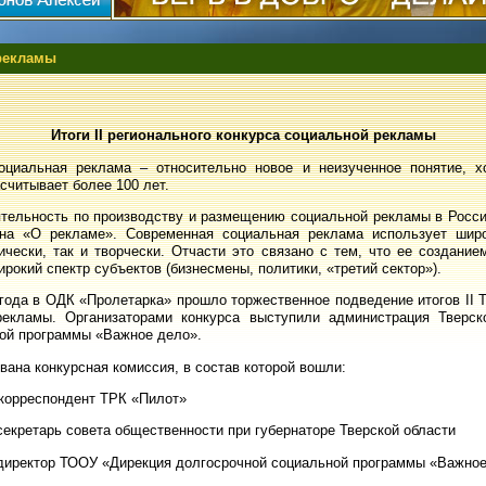
рекламы
Итоги
II
регионального конкурса социальной рекламы
оциальная реклама – относительно новое и неизученное понятие, х
считывает более 100 лет.
ятельность по производству и размещению социальной рекламы в Росси
на «О рекламе». Современная социальная реклама использует широ
нически, так и творчески. Отчасти это связано с тем, что ее создание
ирокий спектр субъектов (бизнесмены, политики, «третий сектор»).
 года в ОДК «Пролетарка» прошло торжественное подведение итогов
II
Т
рекламы. Организаторами конкурса выступили администрация Тверск
ой программы «Важное дело».
ана конкурсная комиссия, в состав которой вошли:
 корреспондент ТРК «Пилот»
секретарь совета общественности при губернаторе Тверской области
 директор ТООУ «Дирекция долгосрочной социальной программы «Важно