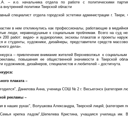
.А. – и.о. начальника отдела по работе с политическими парт
а внутренней политики Тверской области
авный специалист отдела городской эстетики администрации г. Твери,
частии в нем откликнулись как профессионалы, работающие в медийно
стые люди, неравнодушные к социальным проблемам. Всего на суд нез
и 200 работ: видео- и аудиоролики, экскизы плакатов и проекты нару
я и студенты, художники, дизайнеры, представители средств массов
ного дела».
онкурса – привлечение внимание жителей Верхневолжья к социальным
рекламы, повышения ее общественной значимости в Тверской обла
и художников, дизайнеров, специалистов и любителей – достигнута.
нкурса:
ного плаката –
ригодился", Данилова Анна, ученица СОШ №
2 г
. Весьегонск (категория л
ной рекламы –
я в наших руках", Волушкова Александра, Тверской лицей, (категория л
"Семья крепка ладом",Шепелева Кристина, учащаяся училища им. Ве