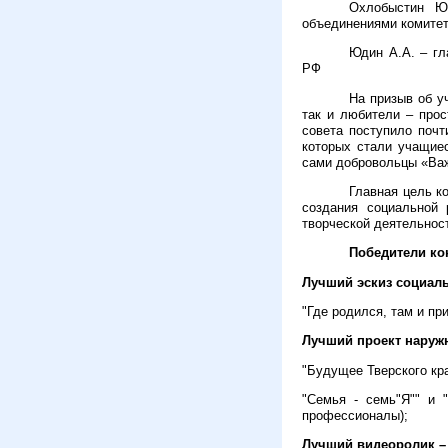
Охлобыстин Ю
объединениями комитет
Юдин А.А. – гл
РФ
На призыв об у
так и любители – про
совета поступило почт
которых стали учащиес
сами добровольцы «Важ
Главная цель к
создания социальной 
творческой деятельност
Победители ко
Лучший эскиз социаль
"Где родился, там и п
Лучший проект наруж
"Будущее Тверского кра
"Семья - семь"Я"" и 
профессионалы);
Лучший видеоролик –