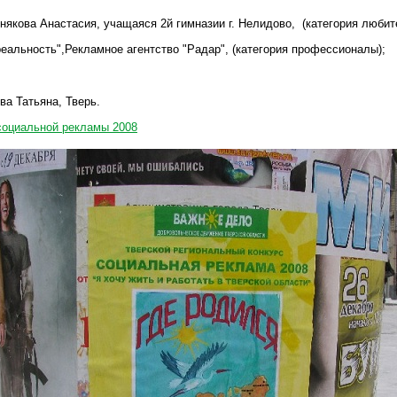
някова Анастасия, учащаяся 2й гимназии г. Нелидово, (категория любит
реальность",Рекламное агентство "Радар", (категория профессионалы);
ва Татьяна, Тверь.
социальной рекламы 2008