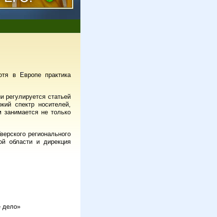
отя в Европе практика
и регулируется статьей
кий спектр носителей,
м занимается не только
верского регионального
ой области и дирекция
е дело»