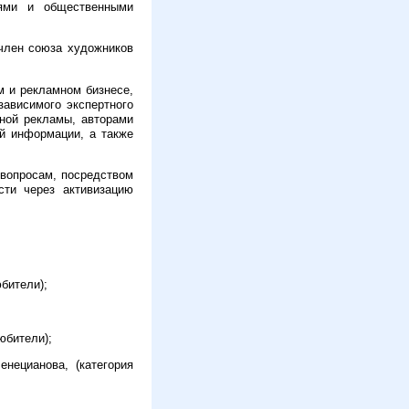
иями и общественными
 член союза художников
м и рекламном бизнесе,
ависимого экспертного
жной рекламы, авторами
ой информации, а также
 вопросам, посредством
сти через активизацию
юбители);
юбители);
нецианова, (категория