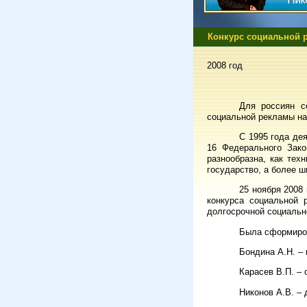
Конкурс социальной 
2008 год
Для россиян с
социальной рекламы на
С 1995 года де
16 Федерального Зако
разнообразна, как тех
государство, а более ш
25 ноября 2008
конкурса социальной 
долгосрочной социальн
Была сформиров
Бондина А.Н. –
Карасев В.П. – 
Никонов А.В. –