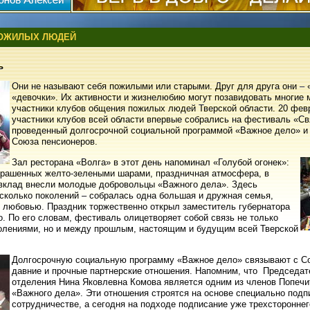
ПОЖИЛЫХ ЛЮДЕЙ
ь
Они не называют себя пожилыми или старыми. Друг для друга они – 
«девочки». Их активности и жизнелюбию могут позавидовать многие 
участники клубов общения пожилых людей Тверской области. 20 фев
участники клубов всей области впервые собрались на фестиваль «Св
проведенный долгосрочной социальной программой «Важное дело» и
Союза пенсионеров.
Зал ресторана «Волга» в этот день напоминал «Голубой огонек»:
крашенных желто-зелеными шарами, праздничная атмосфера, в
 вклад внесли молодые добровольцы «Важного дела». Здесь
есколько поколений – собралась одна большая и дружная семья,
 любовью. Праздник торжественно открыл заместитель губернатора
. По его словам, фестиваль олицетворяет собой связь не только
лениями, но и между прошлым, настоящим и будущим всей Тверской
Долгосрочную социальную программу «Важное дело» связывают с С
давние и прочные партнерские отношения. Напомним, что Председат
отделения Нина Яковлевна Комова является одним из членов Попечи
«Важного дела». Эти отношения строятся на основе специально подп
сотрудничестве, а сегодня на подходе подписание уже трехстороннег