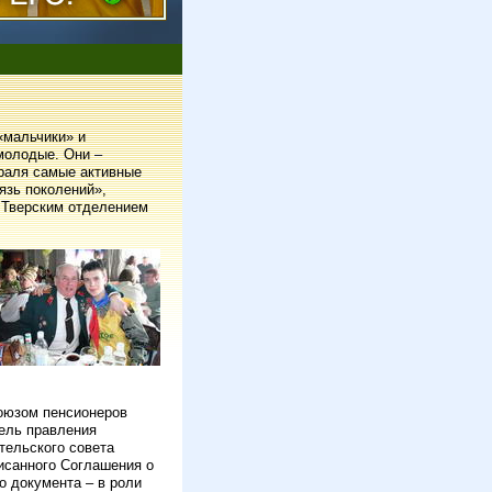
«мальчики» и
молодые. Они –
раля самые активные
язь поколений»,
 Тверским отделением
оюзом пенсионеров
ель правления
тельского совета
исанного Соглашения о
о документа – в роли