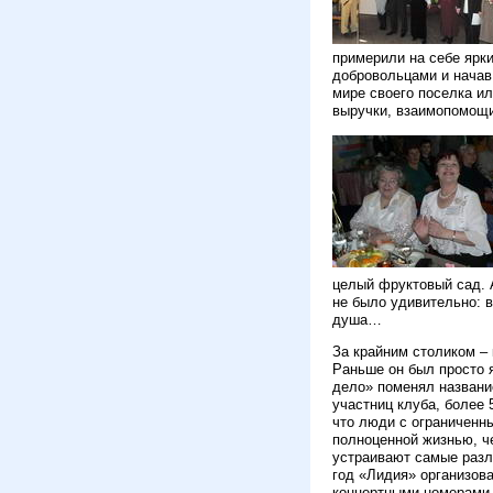
примерили на себе ярк
добровольцами и начав
мире своего поселка ил
выручки, взаимопомощи,
целый фруктовый сад. 
не было удивительно: в
душа…
За крайним столиком –
Раньше он был просто 
дело» поменял названи
участниц клуба, более 
что люди с ограниченн
полноценной жизнью, ч
устраивают самые разл
год «Лидия» организова
концертными номерами 