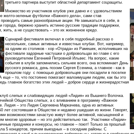
третьего партнера выступит областной департамент соцзащиты.
Множество из участников клубов уже давно и с удовольствием
ие желто-зеленые футболки «Важного дела», сами став
 проводить самые разнообразные акции. Не замыкаться в себе, в
и города, бережно хранить истинно русские традиции поддержки,
 жить, а не существовать – это их жизненное кредо.
Сценарий фестиваля включал в себя подробный рассказ о
нескольких, самых активных и известных клубах. Вот, например,
за одним из столиков - хор «Отрада» из Рамешек, исполнивших на
фестивале задорные частушки о добровольцах во главе с его
руководителем Евгенией Петровной Ильвес. На вопрос, какие
события в клубе запомнились сильнее всего, она вспоминает День
русского романса, день поэзии Сергея Есенина, а главное - как в
прошлом году с помощью добровольцев они посадили в поселке
А еще – то, что постоянно помогают малоимущим людям, как бы это
едь главное богатство этих людей – доброе сердце и жизнерадостная
 клуб слепых и слабовидящих людей «Лидия» из Вышнего Волочка.
ячейкой Общества слепых, а с вливанием в программу «Важное
е. Лидия – это Лидия Сергеевна Маркачева, одна из активных
50 лет состоявшая в Обществе и недавно ушедшая из жизни. Говорят,
ыми возможностями зачастую живут более активной, насыщенной и
ем многие здоровые – но это действительно так. Участники «Лидии»
ичные праздники и конкурсы, но главное – поют! Только за прошлый
ла 5 концертов, причем выездных – в соседние районы. С
приходят в клуб и вышневолоцкие добровольцы, которые в свободное в