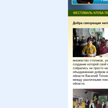
ФЕСТИВАЛЬ КЛУБА 
Добра связующая нит
множество столиков, у
создание которой свой
собрались не просто н
объединенная добром и
области Василий Толоко
между различными поко
области.