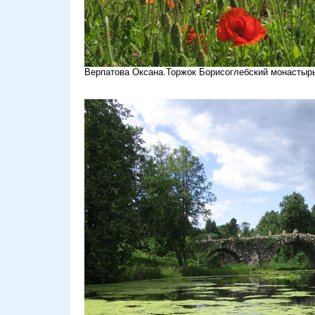
Верпатова Оксана.Торжок Борисоглебский монастыр