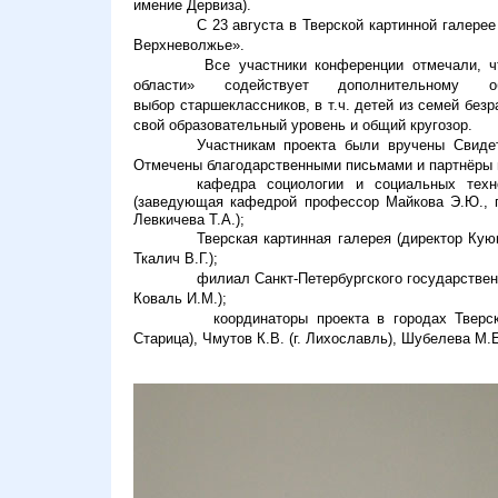
имение Дервиза).
С 23 августа в Тверской картинной галере
Верхневолжье».
Все участники конференции отмечали, ч
области» содействует дополнительному об
выбор старшеклассников, в т.ч. детей из семей безр
свой образовательный уровень и общий кругозор.
Участникам проекта были вручены Свидет
Отмечены благодарственными письмами и партнёры 
кафедра социологии и социальных техно
(заведующая кафедрой профессор Майкова Э.Ю., п
Левкичева Т.А.);
Тверская картинная галерея (директор Кую
Ткалич В.Г.);
филиал Санкт-Петербургского государстве
Коваль И.М.);
координаторы проекта в городах Тверск
Старица), Чмутов К.В. (г. Лихославль), Шубелева М.Е.