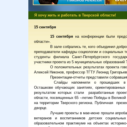
Я хочу жить и работать в Тверской области!
15 сентября
15 сентября
на конференции были предст
области».
В зале собрались те, кого объединил добро
преподаватели кафедры социологии и социальных те
студенты филиала Санкт-Петербургского государ
участники проекта из 5 муниципальных образований 
О положительных результатах проекта гов
Алексей Никонов, профессор ТГТУ Леонид Григорьев
Презентации-отчеты представили собравшим
Слайды напомнили о прошедших 
Осташкове
обучающих занятиях, ориентированных
результатом которых
стали
разработанные
проек
области, посвященных 65 –летию Победы в Великой 
на территории Тверского региона. Публичная
презе
дворце.
Лучшие проекты в мае-июне прошли апроб
ветеранов и воспитанников детских социальн
образовательном практикуме на объектах историко